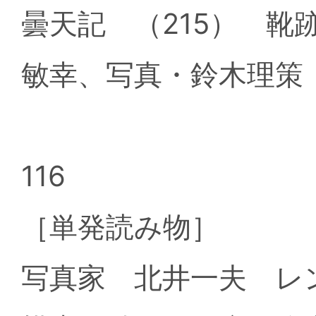
曇天記 （215） 
敏幸、写真・鈴木理策
116
［単発読み物］
写真家 北井一夫 レ