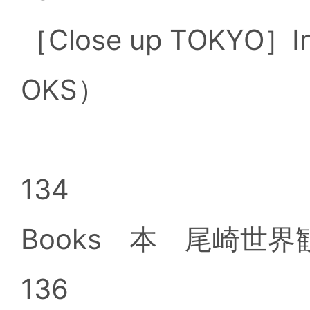
［Close up TOKYO］
OKS）
134
Books 本 尾崎世
136