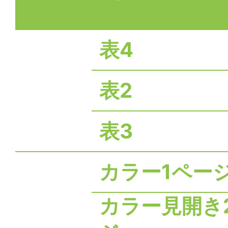
表4
表2
表3
カラー1ペー
カラー見開き