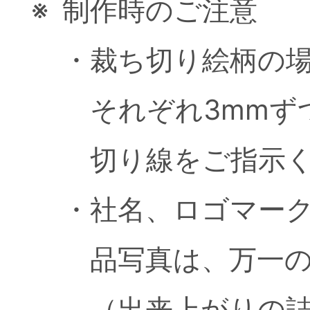
※
制作時のご注意
・
裁ち切り絵柄の
それぞれ3mmず
切り線をご指示
・
社名、ロゴマー
品写真は、万一
（出来上がりの誌