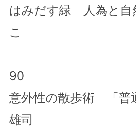
はみだす緑 人為と自
こ
90
意外性の散歩術 「普
雄司