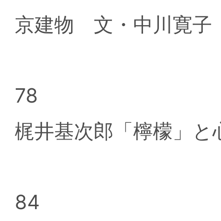
京建物 文・中川寛子
78
梶井基次郎「檸檬」と
84