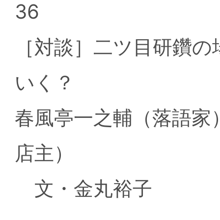
36
［対談］二ツ目研鑽の
いく？
春風亭一之輔（落語家
店主）
文・金丸裕子