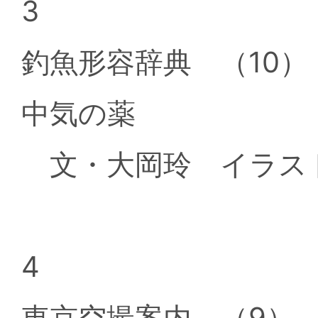
3
釣魚形容辞典 （10）
中気の薬
文・大岡玲 イラス
4
東京空撮案内 （9）