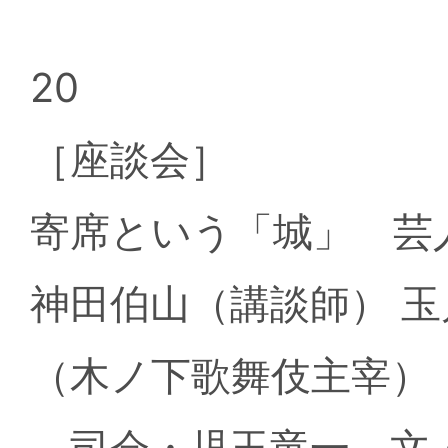
20
［座談会］
寄席という「城」 
神田伯山（講談師） 玉
（木ノ下歌舞伎主宰）
司会・児玉竜一 文