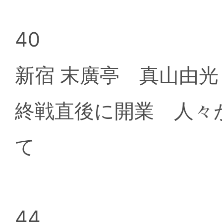
40
新宿 末廣亭 真山由
終戦直後に開業 人々
て
44