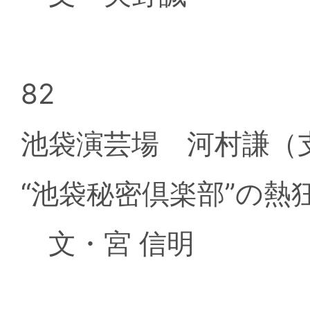
82
池袋演芸場 河村謙
“池袋秘密倶楽部”の熱
文・宮 信明