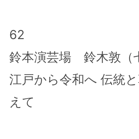
62
鈴本演芸場 鈴木敦
江戸から令和へ 伝統
えて