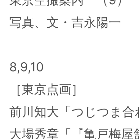
写真、文・吉永陽一
8,9,10
［東京点画］
前川知大「つじつま合
大場秀章「『亀戸梅屋