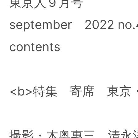
東京人９月号
september 2022 no
contents
<b>特集 寄席 東京
撮影・木奥惠三、清永