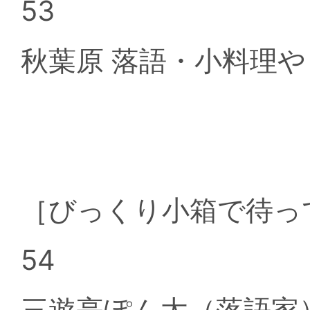
53
秋葉原 落語・小料理
［びっくり小箱で待っ
54
三遊亭ぽん太（落語家