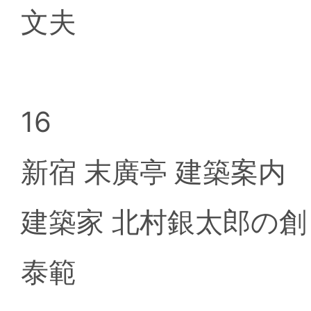
文夫
16
新宿 末廣亭 建築案
建築家 北村銀太郎の
泰範