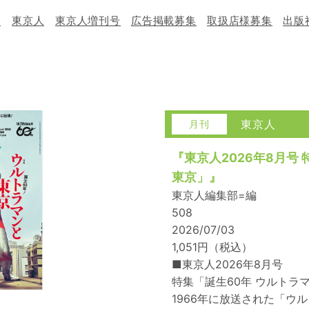
物
東京人
東京人増刊号
広告掲載募集
取扱店様募集
出版
東京人
『東京人2026年8月号
東京」』
東京人編集部=編
508
2026/07/03
1,051円（税込）
■東京人2026年8月号
特集「誕生60年 ウルトラマ
1966年に放送された「ウ