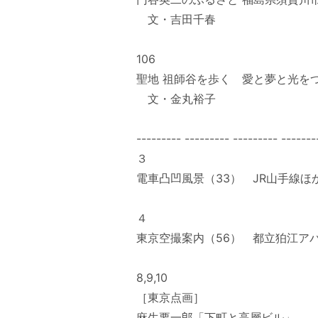
文・吉田千春
106
聖地 祖師谷を歩く 愛と夢と光を
文・金丸裕子
--------- --------- --------- -------
３
電車凸凹風景（33） JR山手線
４
東京空撮案内（56） 都立狛江ア
8,9,10
［東京点画］
麻生要一郎「下町と高層ビル」