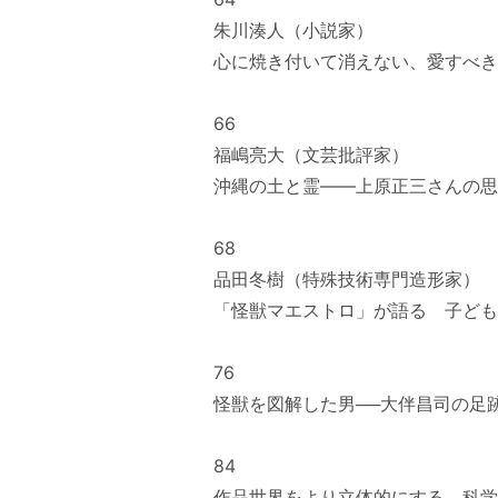
朱川湊人（小説家）
心に焼き付いて消えない、愛すべき
66
福嶋亮大（文芸批評家）
沖縄の土と霊――上原正三さんの思
68
品田冬樹（特殊技術専門造形家）
「怪獣マエストロ」が語る 子ども
76
怪獣を図解した男──大伴昌司の足
84
作品世界をより立体的にする 科学