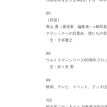
90
［対談］
青山 通（著述家、編集者）×林田
クラシックへの目覚め 僕たちの音
文・大谷隆之
96
ウルトラマンシリーズ60周年プロ
文・佐々木 聖
99
映画、テレビ、イベント、グッズほ
102
円谷英二のふるさと 福島県須賀川