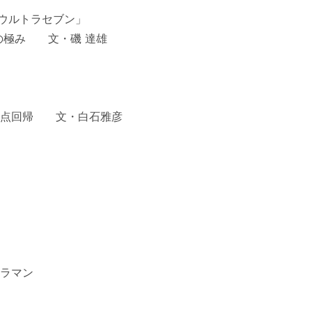
ウルトラセブン」
福の極み 文・磯 達雄
原点回帰 文・白石雅彦
ラマン