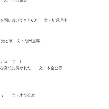
を問い続けてきた60年 文・切通理作
、光と陰 文・池田嘉郎
デューサー）
由な発想に惹かれた 文・木全公彦
よう 文・木全公彦