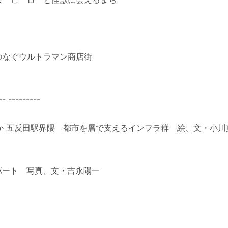
つなぐウルトラマン商店街
-- ---------
ほか 五反田駅界隈 都市を層で支えるインフラ群 絵、文・小川
パート 写真、文・吉永陽一