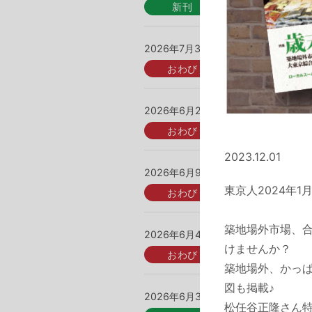
2026年7月3日
■お詫びと訂正
2026年6月25日
■お詫びと訂正
2023.12.01
2026年6月9日
■誤りと訂正 
東京人2024年
築地場外市場、
2026年6月4日
■誤りと訂正 
けませんか？
築地場外、かっぱ
図も掲載♪
2026年6月3日
東京人2026
松任谷正隆さん