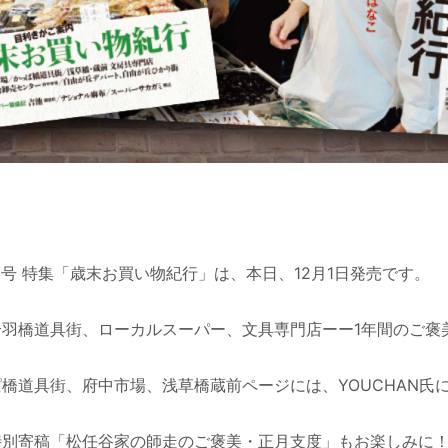
 2026年8月号
 2026年7月号
2026年7月号
1月号 特集「歳末お買い物紀行」は、本日、12月1日発売です。
合羽橋道具街、ローカルスーパー、文具専門店ーー1年間のご褒
2026年7月号
橋道具街、府中市場、浅草橋蔵前ページには、YOUCHAN氏
年7月号 特集「勝手に世界遺産！」本日発売です！
特別寄稿「松任谷家の師走のご褒美・正月支度」もお楽しみに