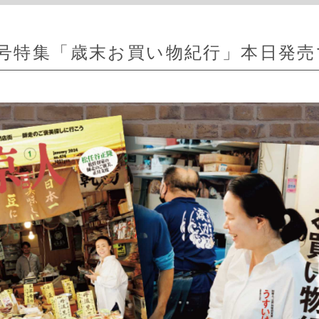
物
東京人
東京人増刊号
広告掲載募集
取扱店様募集
出版
月号特集「歳末お買い物紀行」本日発売
 2026年9月号
年月9号 特集「平成建築 ロマンと野心の時代」本日発売！
年8月号 特集「誕生60年 ウルトラマンと東京」本日発売です！