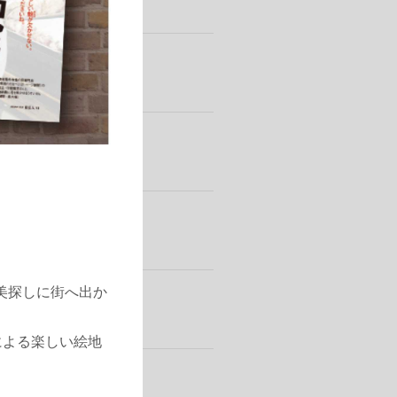
美探しに街へ出か
による楽しい絵地
！