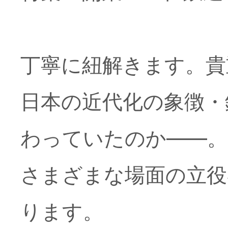
2026年6月25日
■お詫
丁寧に紐解きます。貴
日本の近代化の象徴・
2026年6月9日
■誤りと
わっていたのか――。
さまざまな場面の立役
2026年6月4日
■誤りと
ります。