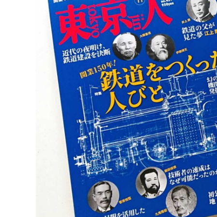
▶
...
2026年8月4日
■お詫び
2026年8月3日
東京人2
ンと野