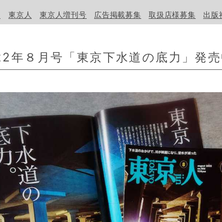
物
東京人
東京人増刊号
広告掲載募集
取扱店様募集
出版
22年８月号「東京下水道の底力」発
 2026年9月号
年月9号 特集「平成建築 ロマンと野心の時代」本日発売！
年8月号 特集「誕生60年 ウルトラマンと東京」本日発売です！