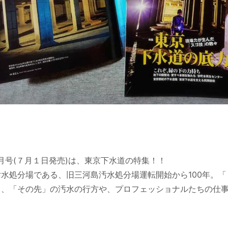
 2026年8月号
 2026年7月号
2026年7月号
８月号(７月１日発売)は、東京下水道の特集！！
2026年7月号
水処分場である、旧三河島汚水処分場運転開始から100年。
く、「その先」の汚水の行方や、プロフェッショナルたちの仕
年7月号 特集「勝手に世界遺産！」本日発売です！