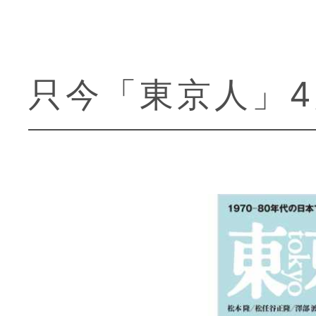
只今「東京人」
刊行物
東京人
取扱店様募集
出版社からのお知