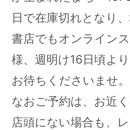
2026年6月25日
■お詫
日で在庫切れとなり、
書店でもオンラインス
様、週明け16日頃よ
2026年6月9日
■誤りと
お待ちくださいませ。
なおご予約は、お近く
2026年6月4日
■誤りと
店頭にない場合も、レ